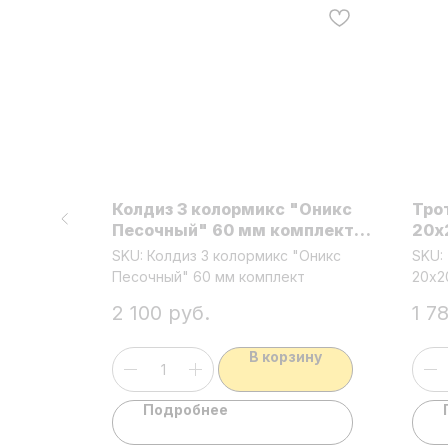
вадрат
Колдиз 3 колормикс "Оникс
Тро
мм
Песочный" 60 мм комплект
20х
из 3 видов плит
вадрат
SKU:
Колдиз 3 колормикс "Оникс
SKU:
Песочный" 60 мм комплект
20х2
2 100
руб.
1 7
ину
В корзину
Подробнее