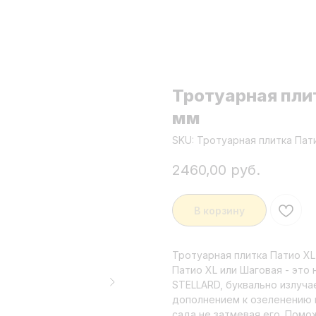
Тротуарная пли
мм
SKU:
Тротуарная плитка Пат
2460,00
руб.
В корзину
Тротуарная плитка Патио XL
Патио XL или Шаговая - это
STELLARD, буквально излуча
дополнением к озеленению 
сада не затмевая его. Помо