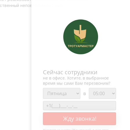
бственный неповторимый стиль.
Сейчас сотрудники
не в офисе. Хотите, в выбранное
время мы сами Вам перезвоним?
в
Жду звонка!
Нажимая на кнопку "
Жду звонка!
", я даю свое