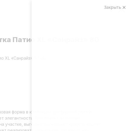
Закрыть
тка Патио XL «Санрайз» 80
ио XL «Санрайз» 80 мм
 новая форма в коллекции тротуарной плитки
ет элегантность. Она станет отличным
на участке, выгодно подчеркнет красоту вашего
жет реализовать уникальные дизайнерские