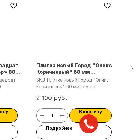
Квадрат
Плитка новый Город "Оникс
Тро
р» 80
Коричневый" 60 мм
гор
комплект из 3 видов плит
Квадрат
SKU:
Плитка новый Город "Оникс
SKU
0
Коричневый" 60 мм компле
горо
2 100
руб.
1 7
зину
В корзину
Подробнее