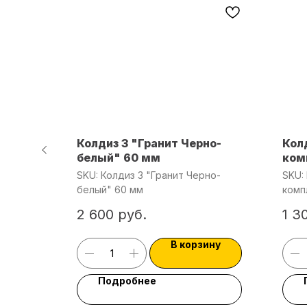
нсбрук
Колдиз 3 "Гранит Черно-
Кол
мо 60мм
белый" 60 мм
ком
SKU:
Колдиз 3 "Гранит Черно-
SKU:
белый" 60 мм
комп
2 600
руб.
1 3
ину
В корзину
Подробнее