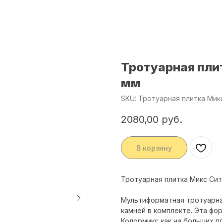
Тротуарная пли
мм
SKU:
Тротуарная плитка Мик
2080,00
руб.
В корзину
Тротуарная плитка Микс Си
Мультиформатная тротуарная
камней в комплекте. Эта фо
Колормикс как на больших п