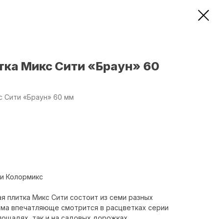
тка Микс Сити «Браун» 60
с Сити «Браун» 60 мм
ти Колормикс
 плитка Микс Сити состоит из семи разных
рма впечатляюще смотрится в расцветках серии
лощадях, так и на садовых дорожках.