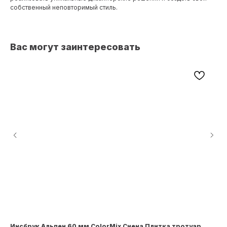
собственный неповторимый стиль.
Вас могут заинтересовать
Инсбрук Альпен 60 мм ColorMix Сиена Плитка тротуар
Ст