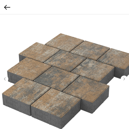
Закрыть
Сейчас сотрудники
не в офисе. Хотите, в выбранное
время мы сами Вам перезвоним?
в
Жду звонка!
Нажимая на кнопку "
Жду звонка!
", я даю свое
согласие на обработку персональных данных и
принимаю
условия соглашения