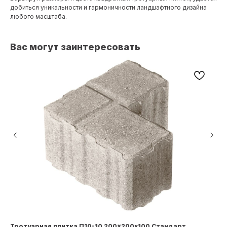
добиться уникальности и гармоничности ландшафтного дизайна
любого масштаба.
Вас могут заинтересовать
Тротуарная плитка П10-10 200×200х100 Стандарт
Па