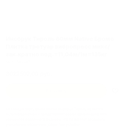
Инсбрук Тироль 60мм Native Бромо
Плитка тротуар вибропресс микс/
зак.кратно под.=11,04м/1м=135кг
SKU:
0589987
3022502,00
руб.
В корзину
Коллекция тротуарной плитки Инсбрук Тироль является
мультиформатной и представляет собой комбинацию пяти
элементов различного размера, что позволяет создавать
уникальные мозаичные узоры при укладке