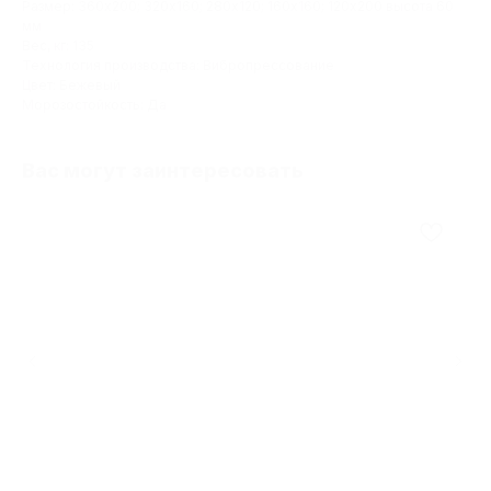
Размер: 360х200; 320х160; 280х120; 160х160; 120х200 высота 60
мм
Вес, кг: 135
Технология производства: Вибропрессование
Цвет: Бежевый
Морозостойкость: Да
Вас могут заинтересовать