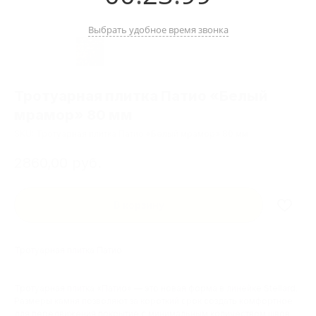
Выбрать удобное время звонка
Тротуарная плитка Патио «Белый
мрамор» 80 мм
SKU:
Тротуарная плитка Патио «Белый мрамор» 80 мм
2860,00
руб.
В корзину
Тротуарная плитка Патио
Тротуарная плитка «Патио» — это новая форма в линейке Stellard.
Размеры камня позволяют за короткий срок создать комфортное
для передвижения покрытие с минимальным количеством швов.