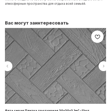
атмосферные пространства для отдыха всей семьёй.
Вас могут заинтересовать
Ялта серая Плитка тротуарная 30х30х3 1м² -11шт
Тр