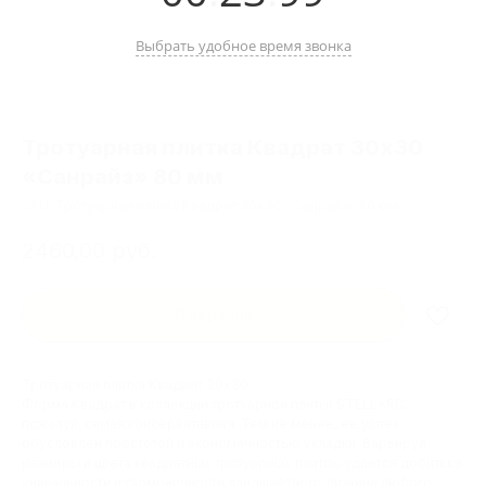
Выбрать удобное время звонка
Тротуарная плитка Квадрат 30х30
«Санрайз» 80 мм
SKU:
Тротуарная плитка Квадрат 30х30 «Санрайз» 80 мм
2460,00
руб.
В корзину
Тротуарная плитка Квадрат 30х30
Форма Квадрат в коллекции тротуарной плитки STELLARD,
пожалуй, самая консервативная. Тем не менее, ее успех
обусловлен простотой и экономичностью укладки. Варьируя
размеры и цвета квадратных тротуарных плиток, удается добиться
уникальности и гармоничности ландшафтного дизайна любого