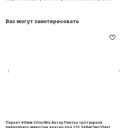
Вас могут заинтересовать
Паркет 60мм ColorMix Актау Плитка тротуарная
Тр
вибропресс микс/зак.кратно под.=12,348м/1м=134кг