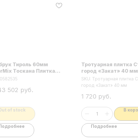
брук Тироль 60мм
Тротуарная плитка 
orMix Тоскана Плитка
город «Закат» 40 мм
туар вибропресс микс/
0582535
SKU:
Тротуарная плитка 
.кратно
город «Закат» 40 мм
43 502
руб.
.=11,04м/1м=135кг
1 720
руб.
Out of stock
В кор
Подробнее
Подробнее