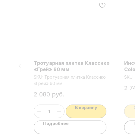
м
Тротуарная плитка Классико
Инс
туар
«Грей» 60 мм
Col
аз
тро
SKU:
Тротуарная плитка Классико
SKU:
36кг
зак
«Грей» 60 мм
2 7
под
2 080
руб.
В корзину
Подробнее