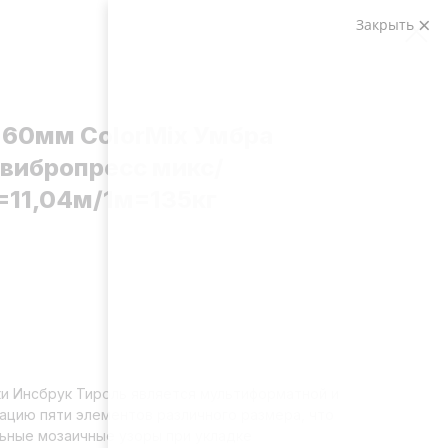
Закрыть
 60мм ColorMix Умбра
 вибропресс микс/
=11,04м/1м=135кг
ки Инсбрук Тироль является мультиформатной и
ацию пяти элементов различного размера, что
льные мозаичные узоры при укладке