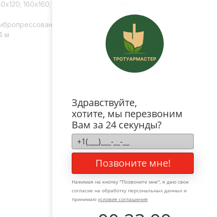
80х120; 160х160; 120х200 высота 60 мм
Вибропрессование
4 м
Здравствуйте,
хотите, мы перезвоним
Вам за 24 секунды?
Позвоните мне!
Нажимая на кнопку "
Позвоните мне
", я даю свое
согласие на обработку персональных данных и
принимаю
условия соглашения