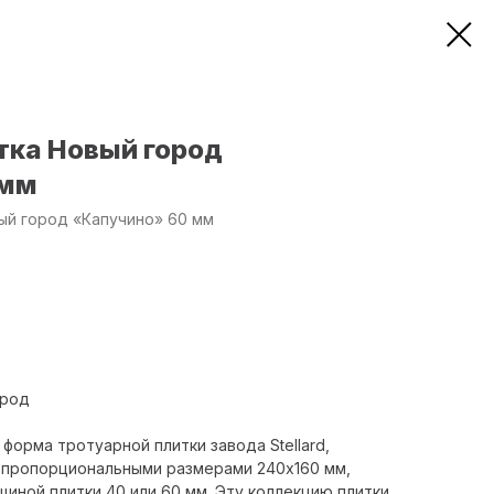
тка Новый город
 мм
ый город «Капучино» 60 мм
ород
форма тротуарной плитки завода Stellard,
с пропорциональными размерами 240х160 мм,
щиной плитки 40 или 60 мм. Эту коллекцию плитки