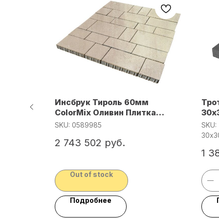
о
Инсбрук Тироль 60мм
Тро
плект из
ColorMix Оливин Плитка
30х
тротуар вибропресс микс/
о
SKU:
0589985
SKU:
зак.кратно
 из 3
30х3
2 743 502
руб.
под.=11,04м/1м=135кг
1 3
ину
Out of stock
Подробнее