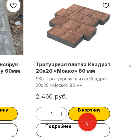
Инсбрук
Тротуарная плитка Квадрат
Инс
ау 60мм
20х20 «Мокко» 80 мм
Bac
тро
SKU:
Тротуарная плитка Квадрат
SKU
зак
20х20 «Мокко» 80 мм
30
под
2 460
руб.
зину
В корзину
Закажите
звонок
Подробнее