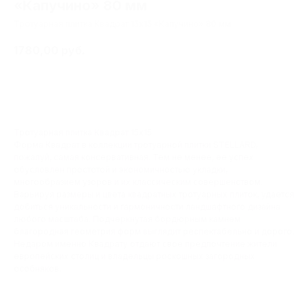
«Капучино» 80 мм
Тротуарная плитка Квадрат 15х15 «Капучино» 80 мм
1780,00
руб.
В корзину
Тротуарная плитка Квадрат 15х15
Форма Квадрат в коллекции тротуарной плитки STELLARD,
пожалуй, самая консервативная. Тем не менее, ее успех
обусловлен простотой и экономичностью укладки,
многообразием узоров и их классическим совершенством.
Варьируя размеры и цвета квадратных тротуарных плиток, удается
добиться уникальности и гармоничности ландшафтного дизайна
любого масштаба. Подчеркнутая бордюрным камнем
благородная геометрия форм выглядит респектабельно и дорого.
Недаром именно Квадрату отдают свое предпочтение жители
европейских столиц и владельцы роскошных загородных
особняков.