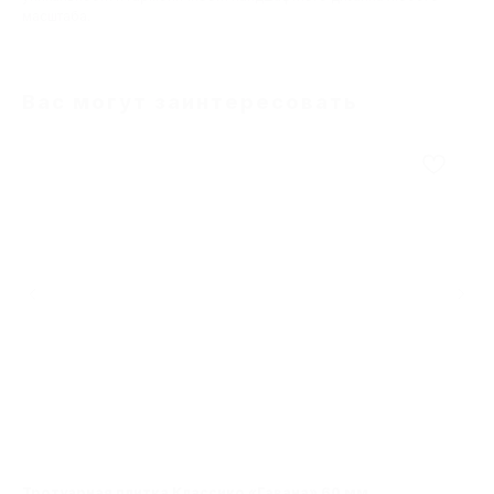
масштаба.
Вас могут заинтересовать
Тротуарная плитка Классико «Гавана» 60 мм
Тр