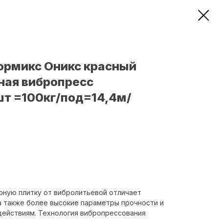
ормикс Оникс красный
ная вибропресс
т =100кг/под=14,4м/
ную плитку от вибролитьевой отличает
а также более высокие параметры прочности и
действиям. Технология вибропрессования