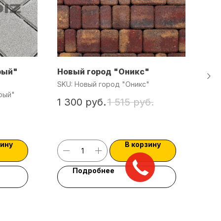
рый"
Новый город "Оникс"
Тро
Мар
SKU:
Новый город "Оникс"
рый"
SKU
1 300
руб.
1 515
руб.
"Бру
3 2
зину
В корзину
Подробнее