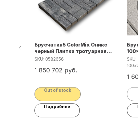
а
Брусчатка5 ColorMix Оникс
Бру
0 мм
черный Плитка тротуарная
100
вибропресс 10х20х5/1м=50шт
лассика
SKU:
0582656
SKU:
=100кг/под=14,4м/
100x
1 850 702
руб.
1 6
ину
Out of stock
Подробнее