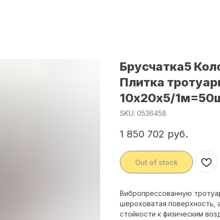
Брусчатка5 Кол
Плитка тротуар
10х20х5/1м=50ш
SKU:
0536458
1 850 702
руб.
Out of stock
Вибропрессованную тротуар
шероховатая поверхность, 
стойкости к физическим воз